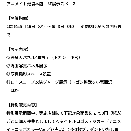
アニメイト池袋本店 6F展示スペース
【開催期間】
2026年5月26日（火）～6月3日（水） ※開店時から閉店時ま
で
【展示内容】
◎等身大パネル4種展示（トガシ／小宮）
◎場面写真パネル展示
◎写真撮影スペース設置
◎ロトスコープ衣装ジャージ展示（トガシ鰯弐＆小宮西沢）
ほか
【特別販売内容】
特別展示期間中、実施店舗にて下記対象商品を 2,750円（税込）
ごとに購入特典としまして＜タイトルロゴステッカー（アニメ
イトコラボカラーVer.／非売品）＞を1枚プレゼントいたしま