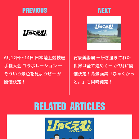
PREVIOUS
NEXT
6月12日〜14日 日本陸上競技選
背景美術展 ー研ぎ澄まされた
手権大会 コラボレーション ー
世界は全て煌めくー が7月に開
そういう景色を見ようぜー が
催決定！背景画集「ひゃくかっ
開催決定！
と。」も同時発売！
RELATED ARTICLES