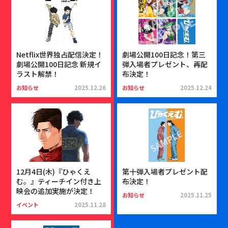
Netflix世界独占配信決定！
劇場公開100日記念！第三
劇場公開100日記念 新規イ
弾入場者プレゼント、再配
ラスト解禁！
布決定！
お知らせ
2025.12.26
お知らせ
2025.12.24
12月4日(木)『ひゃくえ
第十弾入場者プレゼント配
む。』ティーチイン付き上
布決定！
映会の追加実施が決定！
お知らせ
2025.11.25
イベント
2025.11.28