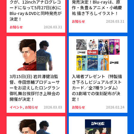
クが、12inchアナログレコ
発売決定！Blu-rayは、原
ードになって5月27日(水)に
作・魚豊＆アニメ・小嶋慶
Blu-ray＆DVDと同時発売が
祐 描き下ろしイラスト！
決定！
お知らせ
2026.03.31
お知らせ
2026.03.31
3月15日(日) 岩井澤健治監
入場者プレゼント（特製描
督、寺田悠輔プロデューサ
き下ろしビジュアルポスト
ーをお迎えしたロングラン
カード／全7種ランダム）
御礼舞台挨拶付き上映会の
の3劇場での復刻配布が決
開催が決定！
定！
イベント, お知らせ
2026.03.03
お知らせ
2026.02.24