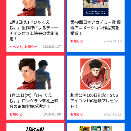
2月3日(火)『ひゃくえ
第49回日本アカデミー賞​ 優
む。』製作陣によるティー
秀アニメーション作品賞を
チイン付き上映会の実施決
受賞！
定！
お知らせ
2026.01.19
イベント, お知らせ
2026.01.27
1月15日(木)『ひゃくえ
劇場公開100日記念！SNS
む。』ロングラン御礼上映
アイコン100種類プレゼン
会の追加実施が決定！
ト！
お知らせ
2026.01.08
お知らせ
2025.12.27