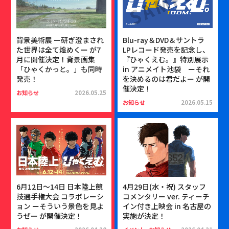
背景美術展 ー研ぎ澄まされ
Blu-ray＆DVD＆サントラ
た世界は全て煌めくー が7
LPレコード発売を記念し、
月に開催決定！背景画集
『ひゃくえむ。』特別展示
「ひゃくかっと。」も同時
in アニメイト池袋 ーそれ
発売！
を決めるのは君だよー が開
催決定！
お知らせ
2026.05.25
お知らせ
2026.05.15
6月12日〜14日 日本陸上競
4月29日(水・祝) スタッフ
技選手権大会 コラボレーシ
コメンタリー ver. ティーチ
ョン ーそういう景色を見よ
イン付き上映会 in 名古屋の
うぜー が開催決定！
実施が決定！