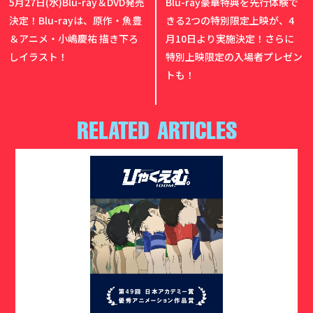
5月27日(水)Blu-ray＆DVD発売
Blu-ray豪華特典を先行体験で
決定！Blu-rayは、原作・魚豊
きる2つの特別限定上映が、4
＆アニメ・小嶋慶祐 描き下ろ
月10日より実施決定！さらに
しイラスト！
特別上映限定の入場者プレゼン
トも！
RELATED ARTICLES