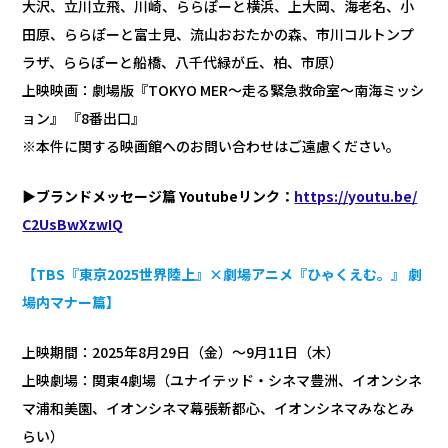
大沢、立川立飛、川崎、ららぽーと横浜、上大岡、海老名、小
田原、ららぽーと富士見、流山おおたかの森、市川コルトンプ
ラザ、ららぽーと船橋、八千代緑が丘、柏、市原）
上映映画：劇場版『TOKYO MER～走る緊急救命室～南海ミッシ
ョン』 『8番出口』
※本件に関する映画館へのお問い合わせはご遠慮ください。
▶ブランドメッセージ篇 Youtubeリンク：
https://youtu.be/
C2UsBwXzwIQ
【TBS『東京2025世界陸上』×劇場アニメ『ひゃくえむ。』 劇
場内マナー篇】
上映期間：2025年8月29日（金）～9月11日（木）
上映劇場：関東4劇場（ユナイテッド・シネマ豊洲、イオンシネ
マ浦和美園、イオンシネマ幕張新都心、イオンシネマみなとみ
らい）