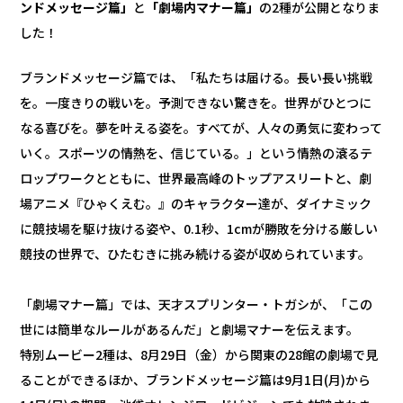
ンドメッセージ篇」
と
「劇場内マナー篇」
の2種が公開となりま
した！
ブランドメッセージ篇では、「私たちは届ける。長い長い挑戦
を。一度きりの戦いを。予測できない驚きを。世界がひとつに
なる喜びを。夢を叶える姿を。すべてが、人々の勇気に変わって
いく。スポーツの情熱を、信じている。」という情熱の滾るテ
ロップワークとともに、世界最高峰のトップアスリートと、劇
場アニメ『ひゃくえむ。』のキャラクター達が、ダイナミック
に競技場を駆け抜ける姿や、0.1秒、1cmが勝敗を分ける厳しい
競技の世界で、ひたむきに挑み続ける姿が収められています。
「劇場マナー篇」では、天才スプリンター・トガシが、「この
世には簡単なルールがあるんだ」と劇場マナーを伝えます。
特別ムービー2種は、8月29日（金）から関東の28館の劇場で見
ることができるほか、ブランドメッセージ篇は9月1日(月)から