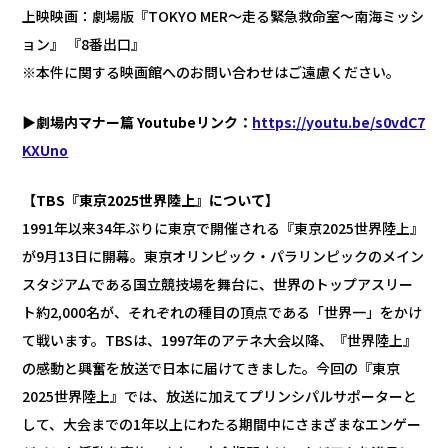
上映映画：劇場版『TOKYO MER～走る緊急救命室～南海ミッシ
ョン』 『8番出口』
※本件に関する映画館へのお問い合わせはご遠慮ください。
▶劇場内マナー篇 Youtubeリンク：
https://youtu.be/s0vdC7
KXUno
【TBS『東京2025世界陸上』について】
1991年以来34年ぶりに東京で開催される『東京2025世界陸上』
が9月13日に開幕。東京オリンピック・パラリンピックのメイン
スタジアムである国立競技場を舞台に、世界のトップアスリー
ト約2,000名が、それぞれの種目の頂点である「世界一」をかけ
て戦います。TBSは、1997年のアテネ大会以降、『世界陸上』
の感動と興奮を放送で日本に届けてきました。今回の『東京
2025世界陸上』では、放送に加えてプリンシパルサポーターと
して、大会までの1年以上にわたる期間中にさまざまなエンゲー