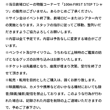
※当日劇場ロビーの物販コーナーで「100m FIRST STEP Tシャ
ツ」の販売はございません。あらかじめご了承ください。
※サイン会はイベント終了後、劇場ロビーまたはシアター内で
の実施となります。スタッフの指示に従ってご移動、整列いだ
だきますようご協力よろしくお願いします。
※内容は全て予定です。内容は予告なしに変更する場合がござ
います。
※ペンライト及びサイリウム、うちわなど上映時のご鑑賞の妨
げとなるグッズのお持ち込みはお断りいたします。
※チケットは先着順となり、座席が埋まり次第、受付を終了さ
せて頂きます。
※転売・転用を目的としたご購入は、固くお断り致します。
※映画館内は、カメラや携帯などのいかなる機材においても録
音/録画/撮影/配信を禁止しております。このような行為が行わ
れた場合は、記録された内容を削除の上ご退場いただきますの
で、予めご了承下さい。