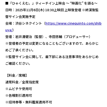
■『ひゃくえむ。』ティーチイン上映会 ～ “映画化” を語る～
日時：2025年11月6日(木) 18:30上映回 上映後登壇 ※終演後監
督サイン会実施予定
会場：渋谷シネクイント（
https://www.cinequinto.com/shib
uya/
）
登壇：岩井澤健治（監督）、寺田悠輔（プロデューサー）
※登壇者の予定は変更になることもございますので、あらかじ
めご了承ください。
※監督サイン会に関して、最下部にある注意事項をあらかじめ
ご確認ください。
【料金／席種】
通常料金／全席指定席
※ムビチケ使用可
※各種割引適用可
※招待券等・無料鑑賞適用不可