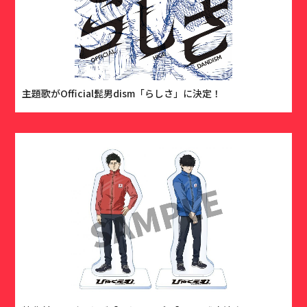
主題歌がOfficial髭男dism「らしさ」に決定！