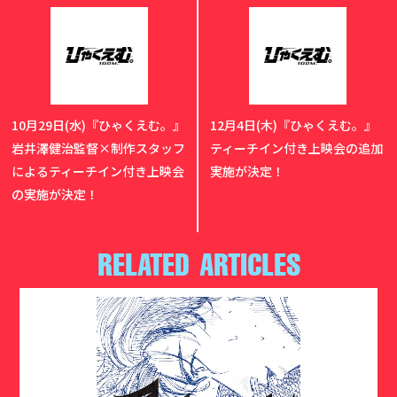
10月29日(水)『ひゃくえむ。』
12月4日(木)『ひゃくえむ。』
岩井澤健治監督×制作スタッフ
ティーチイン付き上映会の追加
によるティーチイン付き上映会
実施が決定！
の実施が決定！
RELATED ARTICLES