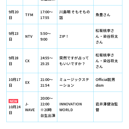
9月20
17:00～
川島明 そもそもの
TFM
魚豊さん
日
17:55
話
松坂桃李さ
9月23
5:50～
NTV
ZIP！
ん・染谷将太
日
9:00
さん
松坂桃李さ
9月28
24:55～
突然ですが占って
CX
ん・染谷将太
日
25:25
もいいですか？
さん
10月17
21:00～
ミュージックステ
Official髭男
EX
日
21:54
ーション
dism
20:00～
NEW
J-
22:00
INNOVATION
岩井澤健治監
10月24
WAVE
※20時
WORLD
督
日
台生出演