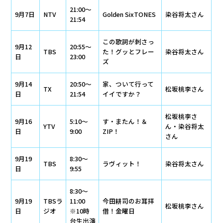
21:00～
9月7日
NTV
Golden SixTONES
染谷将太さん
21:54
この歌詞が刺さっ
9月12
20:55～
TBS
た！グッとフレー
染谷将太さん
日
23:00
ズ
9月14
20:50～
家、ついて行って
TX
松坂桃李さん
日
21:54
イイですか？
松坂桃李さ
9月16
5:10～
す・またん！＆
YTV
ん・染谷将太
日
9:00
ZIP！
さん
9月19
8:30～
TBS
ラヴィット！
染谷将太さん
日
9:55
8:30～
9月19
TBSラ
11:00
今田耕司のお耳拝
松坂桃李さん
日
ジオ
※10時
借！金曜日
台生出演