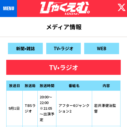
メディア情報
新聞•雑誌
TV•ラジオ
WEB
TV•ラジオ
放送日
放送局
放送時間
番組名
内容
20:00～
22:00
TBSラ
アフター6ジャンク
岩井澤健治監
9月1日
※21:05
ジオ
ション2
督
～出演予
定